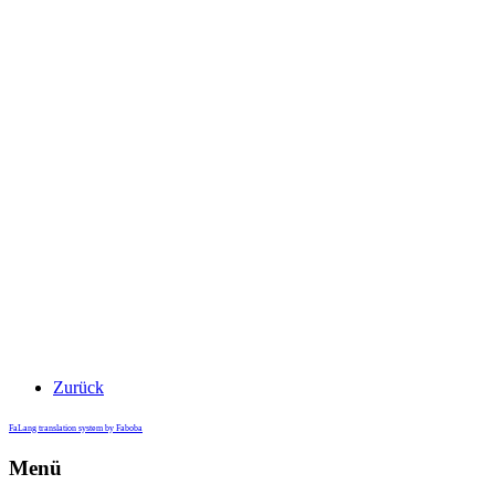
Zurück
FaLang translation system by Faboba
Menü