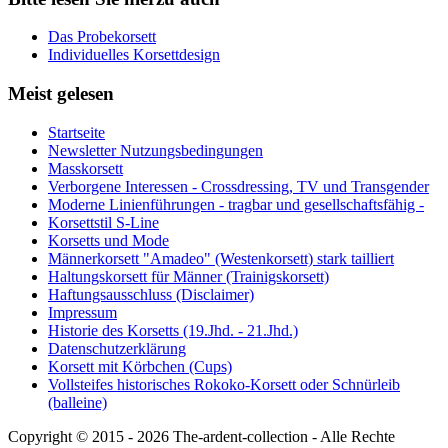
Das Probekorsett
Individuelles Korsettdesign
Meist gelesen
Startseite
Newsletter Nutzungsbedingungen
Masskorsett
Verborgene Interessen - Crossdressing, TV und Transgender
Moderne Linienführungen - tragbar und gesellschaftsfähig -
Korsettstil S-Line
Korsetts und Mode
Männerkorsett "Amadeo" (Westenkorsett) stark tailliert
Haltungskorsett für Männer (Trainigskorsett)
Haftungsausschluss (Disclaimer)
Impressum
Historie des Korsetts (19.Jhd. - 21.Jhd.)
Datenschutzerklärung
Korsett mit Körbchen (Cups)
Vollsteifes historisches Rokoko-Korsett oder Schnürleib
(balleine)
Copyright © 2015 - 2026 The-ardent-collection - Alle Rechte