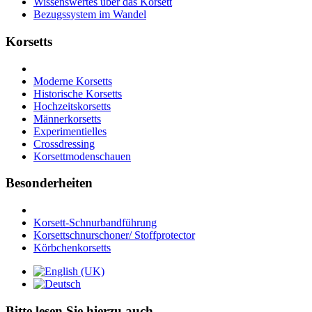
Wissenswertes über das Korsett
Bezugssystem im Wandel
Korsetts
Moderne Korsetts
Historische Korsetts
Hochzeitskorsetts
Männerkorsetts
Experimentielles
Crossdressing
Korsettmodenschauen
Besonderheiten
Korsett-Schnurbandführung
Korsettschnurschoner/ Stoffprotector
Körbchenkorsetts
Bitte lesen Sie hierzu auch