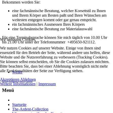
Bekommen werden Sie:
eine fachmännische Beratung, welcher Korsettstil zu Ihnen
und Ihrem Körper am Besten paßt und Ihren Wünschen am
weitesten entgegen kommt oder gar genau entspricht.
ein fachmännisches Ausmessen Ihres Körpers
eine fachmännische Beratung zur Materialauswahl
Für eine Terminabsprache können Sie mich täglich von 10.00 Uhr
Wir benutzen Cookies
bis 21.00 Uhr unter der Telefonnummer +495650-921112.
Wir nutzen Cookies auf unserer Website. Einige von ihnen sind
essenziell für den Betrieb der Seite, während andere uns helfen, diese
Website und die Nutzererfahrung zu verbessern (Tracking Cookies).
Sie können selbst entscheiden, ob Sie die Cookies zulassen möchten.
Bitte beachten Sie, dass bei einer Ablehnung womöglich nicht mehr
alle Funktionalitäten der Seite zur Verfügung stehen.
Weiter
Akzeptieren
Ablehnen
FaLang translation system by Faboba
Weitere Informationen
|
Impressum
Menü
Startseite
The-Ardent-Collection