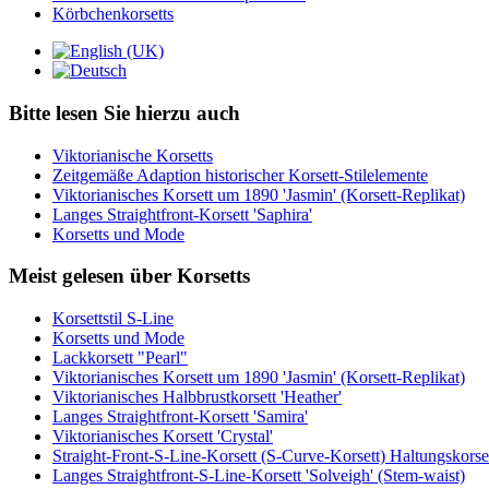
Körbchenkorsetts
Bitte lesen Sie hierzu auch
Viktorianische Korsetts
Zeitgemäße Adaption historischer Korsett-Stilelemente
Viktorianisches Korsett um 1890 'Jasmin' (Korsett-Replikat)
Langes Straightfront-Korsett 'Saphira'
Korsetts und Mode
Meist gelesen über Korsetts
Korsettstil S-Line
Korsetts und Mode
Lackkorsett "Pearl"
Viktorianisches Korsett um 1890 'Jasmin' (Korsett-Replikat)
Viktorianisches Halbbrustkorsett 'Heather'
Langes Straightfront-Korsett 'Samira'
Viktorianisches Korsett 'Crystal'
Straight-Front-S-Line-Korsett (S-Curve-Korsett) Haltungskorse
Langes Straightfront-S-Line-Korsett 'Solveigh' (Stem-waist)