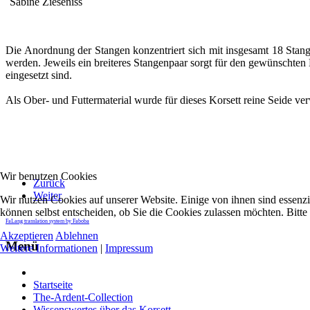
Sabine Zieseniss
Die Anordnung der Stangen konzentriert sich mit insgesamt 18 Stan
werden. Jeweils ein breiteres Stangenpaar sorgt für den gewünschten 
eingesetzt sind.
Als Ober- und Futtermaterial wurde für dieses Korsett reine Seide ver
Wir benutzen Cookies
Zurück
Weiter
Wir nutzen Cookies auf unserer Website. Einige von ihnen sind essenzi
können selbst entscheiden, ob Sie die Cookies zulassen möchten. Bitte
FaLang translation system by Faboba
Akzeptieren
Ablehnen
Menü
Weitere Informationen
|
Impressum
Startseite
The-Ardent-Collection
Wissenswertes über das Korsett