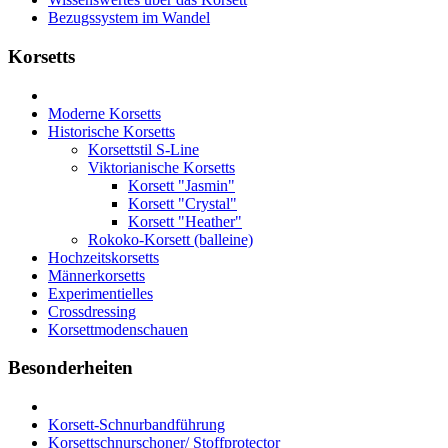
Bezugssystem im Wandel
Korsetts
Moderne Korsetts
Historische Korsetts
Korsettstil S-Line
Viktorianische Korsetts
Korsett "Jasmin"
Korsett "Crystal"
Korsett "Heather"
Rokoko-Korsett (balleine)
Hochzeitskorsetts
Männerkorsetts
Experimentielles
Crossdressing
Korsettmodenschauen
Besonderheiten
Korsett-Schnurbandführung
Korsettschnurschoner/ Stoffprotector