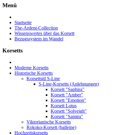
Menü
Startseite
The-Ardent-Collection
Wissenswertes über das Korsett
Bezugssystem im Wandel
Korsetts
Moderne Korsetts
Historische Korsetts
Korsettstil S-Line
S-Line-Korsetts (Anlehnungen)
Korsett "Saphira"
Korsett "Amber"
Korsett "Emotion"
Korsett Lotus
Korsett "Solveigh"
Korsett "Samira"
Viktorianische Korsetts
Rokoko-Korsett (balleine)
Hochzeitskorsetts