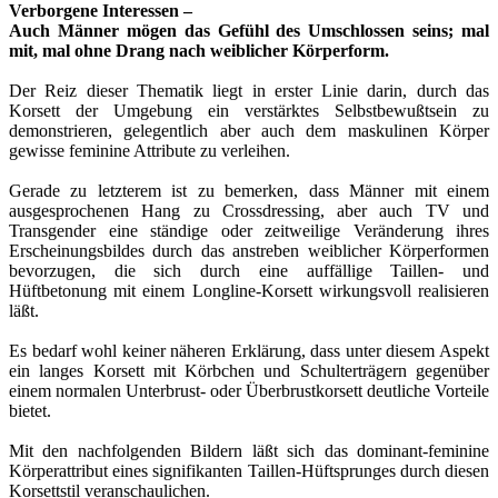
Verborgene Interessen –
Auch Männer mögen das Gefühl des Umschlossen seins; mal
mit, mal ohne Drang nach weiblicher Körperform.
Der Reiz dieser Thematik liegt in erster Linie darin, durch das
Korsett der Umgebung ein verstärktes Selbstbewußtsein zu
demonstrieren, gelegentlich aber auch dem maskulinen Körper
gewisse feminine Attribute zu verleihen.
Gerade zu letzterem ist zu bemerken, dass Männer mit einem
ausgesprochenen Hang zu Crossdressing, aber auch TV und
Transgender eine ständige oder zeitweilige Veränderung ihres
Erscheinungsbildes durch das anstreben weiblicher Körperformen
bevorzugen, die sich durch eine auffällige Taillen- und
Hüftbetonung mit einem Longline-Korsett wirkungsvoll realisieren
läßt.
Es bedarf wohl keiner näheren Erklärung, dass unter diesem Aspekt
ein langes Korsett mit Körbchen und Schulterträgern gegenüber
einem normalen Unterbrust- oder Überbrustkorsett deutliche Vorteile
bietet.
Mit den nachfolgenden Bildern läßt sich das dominant-feminine
Körperattribut eines signifikanten Taillen-Hüftsprunges durch diesen
Korsettstil veranschaulichen.