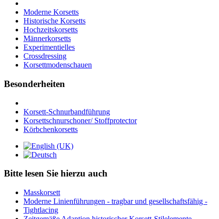
Moderne Korsetts
Historische Korsetts
Hochzeitskorsetts
Männerkorsetts
Experimentielles
Crossdressing
Korsettmodenschauen
Besonderheiten
Korsett-Schnurbandführung
Korsettschnurschoner/ Stoffprotector
Körbchenkorsetts
Bitte lesen Sie hierzu auch
Masskorsett
Moderne Linienführungen - tragbar und gesellschaftsfähig -
Tightlacing
Zeitgemäße Adaption historischer Korsett-Stilelemente