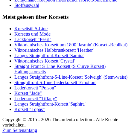
Stoffauswahl
Meist gelesen über Korsetts
Korsettstil S-Line
Korsetts und Mode
Lackkorsett "Pearl"
Viktorianisches Korsett um 1890 'Jasmin' (Korsett-Replikat)
Viktorianisches Halbbrustkorsett 'Heather'
Langes Straightfront-Korsett 'Samira'
Viktorianisches Korsett 'Crystal'
Straight-Front-S-Line-Korsett (S-Curve-Korsett)
Haltungskorsetts
Langes Straightfront-S-Line-Korsett 'Solveigh' (Stem-waist)
Straightfront-S-Line Lederkorsett 'Emotion'
Lederkorsett "Poison"
Korsett "Jade"
Lederkorsett "Tiffany"
Langes Straightfront-Korsett 'Saphira'
Korsett "Topas"
Copyright © 2015 - 2026 The-ardent-collection - Alle Rechte
vorbehalten.
Zum Seitenanfang