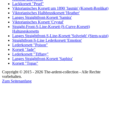
Lackkorsett "Pearl"
Viktorianisches Korsett um 1890 'Jasmin' (Korsett-Replikat)
Viktorianisches Halbbrustkorsett 'Heather'
Langes Straightfront-Korsett 'Samira'
Viktorianisches Korsett 'Crystal'
Straight-Front-S-Line-Korsett (S-Curve-Korsett)
Haltungskorsetts
Langes Straightfront-S-Line-Korsett 'Solveigh' (Stem-waist)
Straightfront-S-Line Lederkorsett 'Emotion'
Lederkorsett "Poison"
Korsett "Jade"
Lederkorsett "Tiffany"
Langes Straightfront-Korsett 'Saphira'
Korsett "Topas"
Copyright © 2015 - 2026 The-ardent-collection - Alle Rechte
vorbehalten.
Zum Seitenanfang