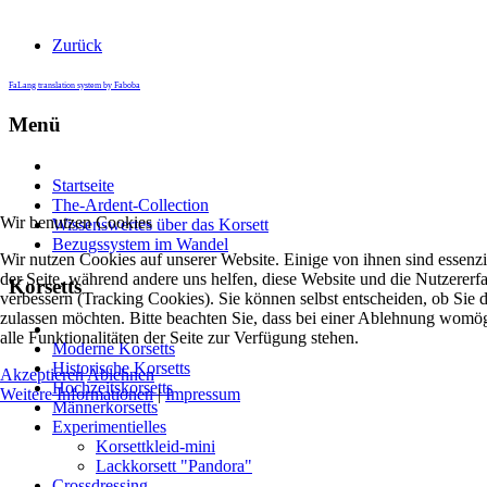
Zurück
FaLang translation system by Faboba
Menü
Startseite
The-Ardent-Collection
Wir benutzen Cookies
Wissenswertes über das Korsett
Bezugssystem im Wandel
Wir nutzen Cookies auf unserer Website. Einige von ihnen sind essenzie
der Seite, während andere uns helfen, diese Website und die Nutzererf
Korsetts
verbessern (Tracking Cookies). Sie können selbst entscheiden, ob Sie 
zulassen möchten. Bitte beachten Sie, dass bei einer Ablehnung womög
alle Funktionalitäten der Seite zur Verfügung stehen.
Moderne Korsetts
Historische Korsetts
Akzeptieren
Ablehnen
Hochzeitskorsetts
Weitere Informationen
|
Impressum
Männerkorsetts
Experimentielles
Korsettkleid-mini
Lackkorsett "Pandora"
Crossdressing