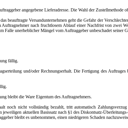
Auftraggeber angegebene Lieferadresse. Die Wahl der Zustellmethode o
 das beauftragte Versandunternehmen geht die Gefahr der Verschlechte
dem Auftragnehmer nach fruchtlosem Ablauf einer Nachfrist von zwei 
h im Falle unerheblicher Mängel vom Auftraggeber unbeschadet seiner 
ung fällig.
agserteilung und/oder Rechnungserhalt. Die Fertigung des Auftrages
lig.
llung bleibt die Ware Eigentum des Auftragnehmers.
 noch nicht vollständig bezahlt, tritt automatisch Zahlungsverzug
 jeweiligen aktuellen Basissatz nach §1 des Diskontsatz-Überleitungs
aggeber bleibt es unbenommen, einen niedrigeren Schaden nachzuweis