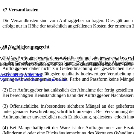
§7 Versandkosten
Die Versandkosten sind vom Auftraggeber zu tragen. Dies gilt auch
erfolgt nur in Höhe der tatsächlich angefallenen Kosten der erneuten 
§8 Nachlieferungsrecht
Wir benutzen Cookies
(1) Der Auftraggeber wird ausdrücklich darauf hingewiesen, dass e
Wir nutzen Cookies auf unserer Website. Einige von ihnen sind essenzi
in der Gewebestruktur kommen kann. Evtl. geringfügige Abweichunge
können selbst entscheiden, ob Sie die Cookies zulassen möchten. Bitte
Auftraggeber daher nicht zur Geltendmachung der gesetzlichen Lei
welchen es trotz sorgfältigster, qualitativ hochwertiger Verarbeit
Akzeptieren
Ablehnen
geringe Abweichungen in Qualität, Farbe und Passform keine Mänge
Weitere Informationen
|
Impressum
(2) Der Auftraggeber hat anlässlich der Abnahme der fertig gestell
Bei berechtigten Beanstandungen kann der Auftraggeber Nachbesser
(3) Offensichtliche, insbesondere sichtbare Mängel an der geliefer
unter genauer Beschreibung schriftlich anzeigen. Bei Versäumung der
Auftragnehmer unverzüglich nach Entdeckung, spätestens jedoch inne
(4) Bei Mangelhaftigkeit der Ware ist der Auftragnehmer zur Ersatz
(Minderung) oder eine Rückgängigmachung des Vertrages (Wandlung) z