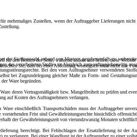
 für mehrmaliges Zustellen, wenn der Auftraggeber Lieferungen nicht
Zustellung.
s bei der Stoffauswahl anhand von Mustern gegebenenfalls zu weberei
ell für den Betrieb der Seite, während andere uns helfen, diese Websit
n des verarbeiteten Stoffes im Vergleich zum auftraggeberseitig aus
 beachten Sie, dass bei einer Ablehnung womöglich nicht mehr alle Funk
stungsstörungsrechte. Bei den vom Auftragnehmer verwendeten Stoffen
ung selbst bei Zugrundelegung gleicher Maße zu Form- und Gestaltung
l der Ware begründen.
ten Ware deren Vertragsmäßigkeit bzw. Mangelfreiheit zu prüfen und ev
ung auf Kosten des Auftragnehmers verlangen.
ten Ware einschließlich Transportschäden muss der Auftraggeber unve
 vorstehenden Frist sind Gewährleistungsrechte hinsichtlich offensich
rhalb der Gewährleistungszeit von vierundzwanzig Monaten schriftlic
lieferung berechtigt. Bei Fehlschlagen der Ersatzlieferung ist der A
u verlangen. Bei einer Wandlung ist der Auftraggeber zu einer volls