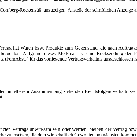
 Cornberg-Rockensüß, anzuzeigen. Anstelle der schriftlichen Anzeige a
trag hat Waren bzw. Produkte zum Gegenstand, die nach Auftraggebe
icht brauchbar. Aufgrund dieses Merkmals ist eine Rücksendung der
 (FernAbsG) für das vorliegende Vertragsverhältnis ausgeschlossen is
der mittelbarem Zusammenhang stehenden Rechtsfolgen/-verhältnisse bz
t.
zten Vertrags unwirksam sein oder werden, bleiben der Vertrag bzw.
che zu ersetzen, die dem wirtschaftlich Gewollten am nächsten kommen,