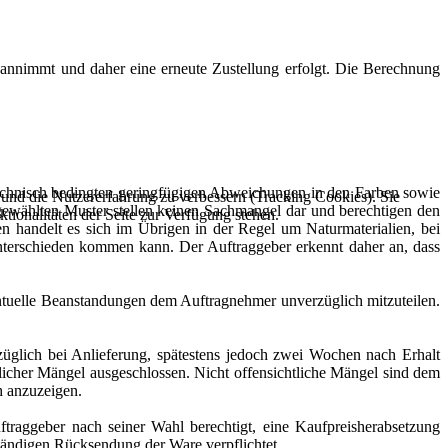
 annimmt und daher eine erneute Zustellung erfolgt. Die Berechnung
technisch bedingten geringfügigen Abweichungen in den Farben sowie
e und die Nutzererfahrung zu verbessern (Tracking Cookies). Sie
gewählten Muster stellen keinen Sachmangel dar und berechtigen den
tionalitäten der Seite zur Verfügung stehen.
 handelt es sich im Übrigen in der Regel um Naturmaterialien, bei
sunterschieden kommen kann. Der Auftraggeber erkennt daher an, dass
entuelle Beanstandungen dem Auftragnehmer unverzüglich mitzuteilen.
rzüglich bei Anlieferung, spätestens jedoch zwei Wochen nach Erhalt
tlicher Mängel ausgeschlossen. Nicht offensichtliche Mängel sind dem
h anzuzeigen.
uftraggeber nach seiner Wahl berechtigt, eine Kaufpreisherabsetzung
tändigen Rücksendung der Ware verpflichtet.