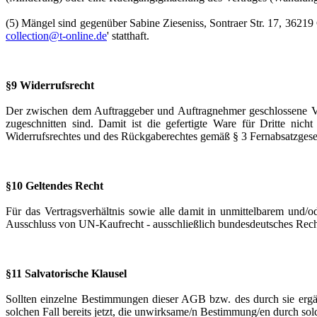
(5) Mängel sind gegenüber Sabine Zieseniss, Sontraer Str. 17, 36219
collection@t-online.de
' statthaft.
§9 Widerrufsrecht
Der zwischen dem Auftraggeber und Auftragnehmer geschlossene Ver
zugeschnitten sind. Damit ist die gefertigte Ware für Dritte n
Widerrufsrechtes und des Rückgaberechtes gemäß § 3 Fernabsatzgesetz
§10 Geltendes Recht
Für das Vertragsverhältnis sowie alle damit in unmittelbarem und/o
Ausschluss von UN-Kaufrecht - ausschließlich bundesdeutsches Rech
§11 Salvatorische Klausel
Sollten einzelne Bestimmungen dieser AGB bzw. des durch sie ergän
solchen Fall bereits jetzt, die unwirksame/n Bestimmung/en durch sol