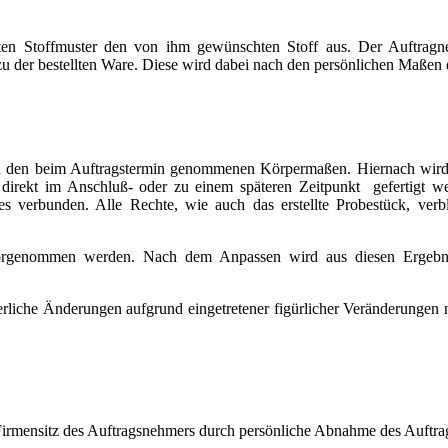
en Stoffmuster den von ihm gewünschten Stoff aus. Der Auftragn
u der bestellten Ware. Diese wird dabei nach den persönlichen Maßen d
ach den beim Auftragstermin genommenen Körpermaßen. Hiernach wird z
k direkt im Anschluß- oder zu einem späteren Zeitpunkt gefertigt w
ttes verbunden. Alle Rechte, wie auch das erstellte Probestück, v
enommen werden. Nach dem Anpassen wird aus diesen Ergebnissen
erliche Änderungen aufgrund eingetretener figürlicher Veränderungen
irmensitz des Auftragsnehmers durch persönliche Abnahme des Auftra