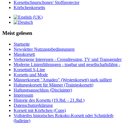
Korsettschnurschoner/ Stoffprotector
Körbchenkorsetts
Meist gelesen
Startseite
Newsletter Nutzungsbedingungen
Masskorsett
Verborgene Interessen - Crossdressing, TV und Transgender
Moderne Linienführungen - tragbar und gesellschaftsfähig -
Korsettstil S-Line
Korsetts und Mode
Männerkorsett "Amadeo" (Westenkorsett) stark tailliert
Haltungskorsett für Männer (Trainigskorsett)
Haftungsausschluss (Disclaimer)
Impressum
Historie des Korsetts (19.Jhd. - 21.Jhd.)
Datenschutzerklärung
Korsett mit Körbchen (Cups)
Vollsteifes historisches Rokoko-Korsett oder Schnürleib
(balleine)