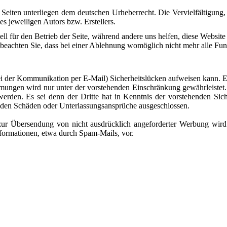
en Seiten unterliegen dem deutschen Urheberrecht. Die Vervielfältigung
s jeweiligen Autors bzw. Erstellers.
ell für den Betrieb der Seite, während andere uns helfen, diese Websit
 beachten Sie, dass bei einer Ablehnung womöglich nicht mehr alle Funk
ei der Kommunikation per E-Mail) Sicherheitslücken aufweisen kann. Ei
mmungen wird nur unter der vorstehenden Einschränkung gewährleistet
t werden. Es sei denn der Dritte hat in Kenntnis der vorstehenden Sic
henden Schäden oder Unterlassungsansprüche ausgeschlossen.
zur Übersendung von nicht ausdrücklich angeforderter Werbung wird 
nformationen, etwa durch Spam-Mails, vor.