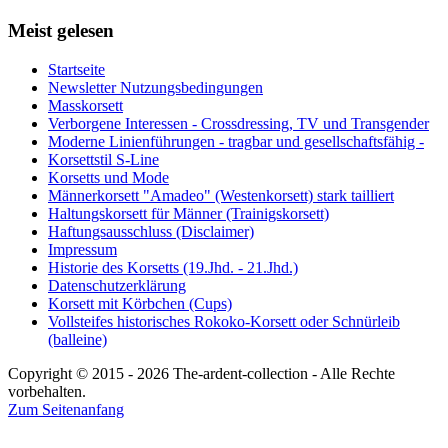
Meist gelesen
Startseite
Newsletter Nutzungsbedingungen
Masskorsett
Verborgene Interessen - Crossdressing, TV und Transgender
Moderne Linienführungen - tragbar und gesellschaftsfähig -
Korsettstil S-Line
Korsetts und Mode
Männerkorsett "Amadeo" (Westenkorsett) stark tailliert
Haltungskorsett für Männer (Trainigskorsett)
Haftungsausschluss (Disclaimer)
Impressum
Historie des Korsetts (19.Jhd. - 21.Jhd.)
Datenschutzerklärung
Korsett mit Körbchen (Cups)
Vollsteifes historisches Rokoko-Korsett oder Schnürleib
(balleine)
Copyright © 2015 - 2026 The-ardent-collection - Alle Rechte
vorbehalten.
Zum Seitenanfang