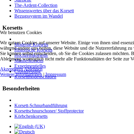
The-Ardent-Collection
Wissenswertes über das Korsett
Bezugssystem im Wandel
Korsetts
Wir benutzen Cookies
Wir nutzen Cookies auf unserer Website. Einige von ihnen sind essenzie
Moderne Korsetts
während andere uns helfen, diese Website und die Nutzererfahrung zu 
Historische Korsetts
Sie können selbst entscheiden, ob Sie die Cookies zulassen möchten. Bi
Hochzeitskorsetts
Ablehnung womöglich nicht mehr alle Funktionalitäten der Seite zur V
Männerkorsetts
Experimentielles
Akzeptieren
Ablehnen
Crossdressing
Weitere Informationen
|
Impressum
Korsettmodenschauen
Besonderheiten
Korsett-Schnurbandführung
Korsettschnurschoner/ Stoffprotector
Körbchenkorsetts