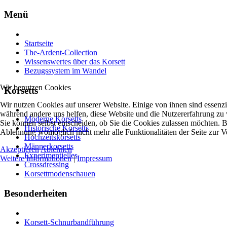
Menü
Startseite
The-Ardent-Collection
Wissenswertes über das Korsett
Bezugssystem im Wandel
Wir benutzen Cookies
Korsetts
Wir nutzen Cookies auf unserer Website. Einige von ihnen sind essenzie
während andere uns helfen, diese Website und die Nutzererfahrung zu 
Moderne Korsetts
Sie können selbst entscheiden, ob Sie die Cookies zulassen möchten. Bi
Historische Korsetts
Ablehnung womöglich nicht mehr alle Funktionalitäten der Seite zur V
Hochzeitskorsetts
Männerkorsetts
Akzeptieren
Ablehnen
Experimentielles
Weitere Informationen
|
Impressum
Crossdressing
Korsettmodenschauen
Besonderheiten
Korsett-Schnurbandführung