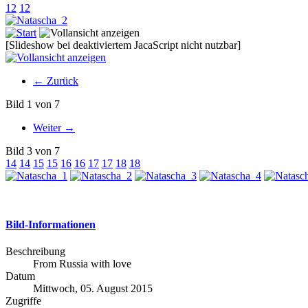
12
12
[Slideshow bei deaktiviertem JacaScript nicht nutzbar]
← Zurück
Bild 1 von 7
Weiter →
Bild 3 von 7
14
14
15
15
16
16
17
17
18
18
Bild-Informationen
Beschreibung
From Russia with love
Datum
Mittwoch, 05. August 2015
Zugriffe