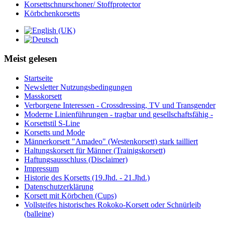
Korsettschnurschoner/ Stoffprotector
Körbchenkorsetts
Meist gelesen
Startseite
Newsletter Nutzungsbedingungen
Masskorsett
Verborgene Interessen - Crossdressing, TV und Transgender
Moderne Linienführungen - tragbar und gesellschaftsfähig -
Korsettstil S-Line
Korsetts und Mode
Männerkorsett "Amadeo" (Westenkorsett) stark tailliert
Haltungskorsett für Männer (Trainigskorsett)
Haftungsausschluss (Disclaimer)
Impressum
Historie des Korsetts (19.Jhd. - 21.Jhd.)
Datenschutzerklärung
Korsett mit Körbchen (Cups)
Vollsteifes historisches Rokoko-Korsett oder Schnürleib
(balleine)