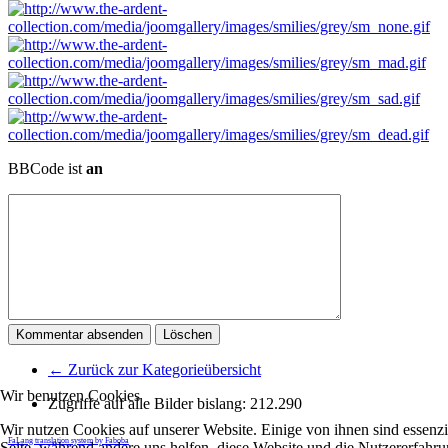
BBCode ist
an
← Zurück zur Kategorieübersicht
Wir benutzen Cookies
Zugriffe auf alle Bilder bislang:
212.290
Wir nutzen Cookies auf unserer Website. Einige von ihnen sind essenzie
FaLang translation system by Faboba
Seite, während andere uns helfen, diese Website und die Nutzererfahr