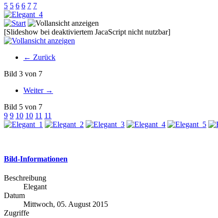
5
5
6
6
7
7
[Slideshow bei deaktiviertem JacaScript nicht nutzbar]
← Zurück
Bild 3 von 7
Weiter →
Bild 5 von 7
9
9
10
10
11
11
Bild-Informationen
Beschreibung
Elegant
Datum
Mittwoch, 05. August 2015
Zugriffe