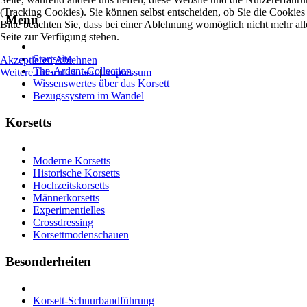
(Tracking Cookies). Sie können selbst entscheiden, ob Sie die Cookies
Menü
Bitte beachten Sie, dass bei einer Ablehnung womöglich nicht mehr all
Seite zur Verfügung stehen.
Startseite
Akzeptieren
Ablehnen
The-Ardent-Collection
Weitere Informationen
|
Impressum
Wissenswertes über das Korsett
Bezugssystem im Wandel
Korsetts
Moderne Korsetts
Historische Korsetts
Hochzeitskorsetts
Männerkorsetts
Experimentielles
Crossdressing
Korsettmodenschauen
Besonderheiten
Korsett-Schnurbandführung