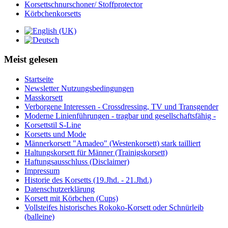
Korsettschnurschoner/ Stoffprotector
Körbchenkorsetts
Meist gelesen
Startseite
Newsletter Nutzungsbedingungen
Masskorsett
Verborgene Interessen - Crossdressing, TV und Transgender
Moderne Linienführungen - tragbar und gesellschaftsfähig -
Korsettstil S-Line
Korsetts und Mode
Männerkorsett "Amadeo" (Westenkorsett) stark tailliert
Haltungskorsett für Männer (Trainigskorsett)
Haftungsausschluss (Disclaimer)
Impressum
Historie des Korsetts (19.Jhd. - 21.Jhd.)
Datenschutzerklärung
Korsett mit Körbchen (Cups)
Vollsteifes historisches Rokoko-Korsett oder Schnürleib
(balleine)