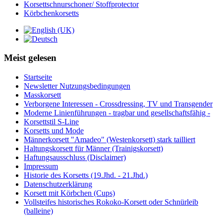
Korsettschnurschoner/ Stoffprotector
Körbchenkorsetts
Meist gelesen
Startseite
Newsletter Nutzungsbedingungen
Masskorsett
Verborgene Interessen - Crossdressing, TV und Transgender
Moderne Linienführungen - tragbar und gesellschaftsfähig -
Korsettstil S-Line
Korsetts und Mode
Männerkorsett "Amadeo" (Westenkorsett) stark tailliert
Haltungskorsett für Männer (Trainigskorsett)
Haftungsausschluss (Disclaimer)
Impressum
Historie des Korsetts (19.Jhd. - 21.Jhd.)
Datenschutzerklärung
Korsett mit Körbchen (Cups)
Vollsteifes historisches Rokoko-Korsett oder Schnürleib
(balleine)