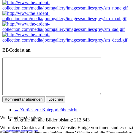
BBCode ist
an
← Zurück zur Kategorieübersicht
Wir benutzen Cookies
Zugriffe auf alle Bilder bislang:
212.543
Wir nutzen Cookies auf unserer Website. Einige von ihnen sind essenzie
FaLang translation system by Faboba
Seite, während andere uns helfen, diese Website und die Nutzererfahr