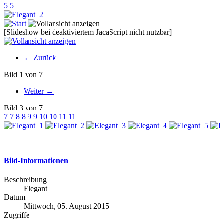
5
5
[Slideshow bei deaktiviertem JacaScript nicht nutzbar]
← Zurück
Bild 1 von 7
Weiter →
Bild 3 von 7
7
7
8
8
9
9
10
10
11
11
Bild-Informationen
Beschreibung
Elegant
Datum
Mittwoch, 05. August 2015
Zugriffe