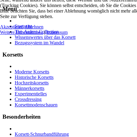
(Tracking Cookies). Sie können selbst entscheiden, ob Sie die Cookies
Menü
Bitte beachten Sie, dass bei einer Ablehnung womöglich nicht mehr all
Seite zur Verfügung stehen.
Startseite
Akzeptieren
Ablehnen
The-Ardent-Collection
Weitere Informationen
|
Impressum
Wissenswertes über das Korsett
Bezugssystem im Wandel
Korsetts
Moderne Korsetts
Historische Korsetts
Hochzeitskorsetts
Männerkorsetts
Experimentielles
Crossdressing
Korsettmodenschauen
Besonderheiten
Korsett-Schnurbandführung