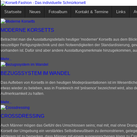
Startseite
Neues
Fotoalbum
Kontakt & Termine
Links
A
MODERNE KORSETTS
Betrachtet man die Ausstattungsdetails heutiger 'moderner' Korsetts aus dem Blickw
neuzeitiger Fertigungstechnik und den Notwendigkeiten der Standardisierung, ge
vorhanden ist. Dafür sind aber andere Ausstattungsmerkmale hinzugekommen, auf
Mehr...
BEZUGSSYSTEM IM WANDEL
Das Aufleben von Korsetts in den heutigen Modepräsentationen ist im Wesentlich
etwas wieder zu beleben, was in Frankreich mit 'présence' bezeichnet wird, also de
Aufmerksamkeit zu halten.
Mehr...
CROSSDRESSING
Auch Männer mögen das Gefühl des Umschlossen seins; mal mit, mal ohne Drang nac
Korsett der Umgebung ein verstärktes Selbstbewußtsein zu demonstrieren, gelege
letzterem ist zu bemerken, dass Männer mit einem ausgesprochenen Hang zu Cros