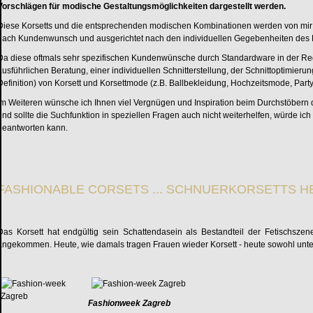
Vorschlägen für modische Gestaltungsmöglichkeiten dargestellt werden.
Diese Korsetts und die entsprechenden modischen Kombinationen werden von mir in e
nach Kundenwunsch und ausgerichtet nach den individuellen Gegebenheiten des
Da diese oftmals sehr spezifischen Kundenwünsche durch Standardware in der Re
ausführlichen Beratung, einer individuellen Schnitterstellung, der Schnittoptimier
Definition) von Korsett und Korsettmode (z.B. Ballbekleidung, Hochzeitsmode, Par
Im Weiteren wünsche ich Ihnen viel Vergnügen und Inspiration beim Durchstöbern d
und sollte die Suchfunktion in speziellen Fragen auch nicht weiterhelfen, würde ic
beantworten kann.
FASHIONABLE CORSETS ... SCHNUERKORSETTS H
Das Korsett hat endgültig sein Schattendasein als Bestandteil der Fetischsze
angekommen. Heute, wie damals tragen Frauen wieder Korsett - heute sowohl unter,
Fashionweek Zagreb