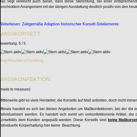
Das liegt vielleicht auch daran, dass diese Stilrichtung, bei einer entsprechen
geschicktem Arrangement mit der übrigen Ausstattung deutlich positiv von den heu
Weiterlesen: Zeitgemäße Adaption historischer Korsett-Stilelemente
MASSKORSETT
Bewertung:
5
/
5
Begriffsunterscheidung
MASSKONFEKTION
(made to measure)
Mittlerweile gibt es viele Hersteller, die Korsetts auf Maß anbieten, doch nicht im
Oftmals handelt es sich bei diesen Angeboten um Maßkonfektionen, bei der die e
individualisiert werden. Es handelt sich somit um vorkonfektionierte Artikel, 
Korsettstils dem Kunden angepaßt werden. Diese Korsetts sind
keine Maßkorset
individuelle Körperhaltung hier keine Beachtung.