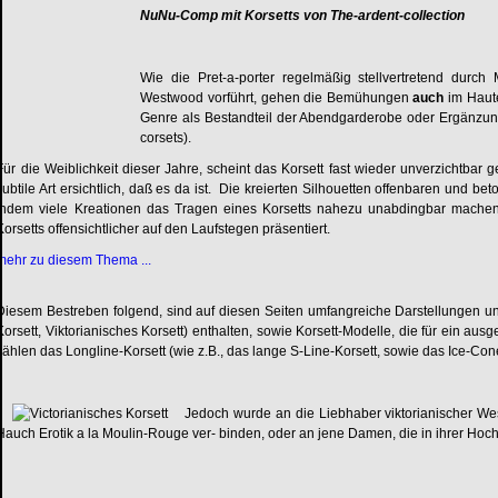
NuNu-Comp mit Korsetts von The-ardent-collection
Wie die Pret-a-porter regelmäßig stellvertretend durc
Westwood vorführt, gehen die Bemühungen
auch
im Haute
Genre als Bestandteil der Abendgarderobe oder Ergänzung
corsets).
Für die Weiblichkeit dieser Jahre, scheint das Korsett fast wieder unverzichtbar 
subtile Art ersichtlich, daß es da ist. Die kreierten Silhouetten offenbaren und beto
indem viele Kreationen das Tragen eines Korsetts nahezu unabdingbar mache
Korsetts offensichtlicher auf den Laufstegen präsentiert.
mehr zu diesem Thema ...
Diesem Bestreben folgend, sind auf diesen Seiten umfangreiche Darstellungen un
Korsett, Viktorianisches Korsett) enthalten, sowie Korsett-Modelle, die für ein au
zählen das Longline-Korsett (wie z.B., das lange S-Line-Korsett, sowie das Ice-Co
Jedoch wurde an die Liebhaber viktorianischer Wesp
Hauch Erotik a la Moulin-Rouge ver- binden, oder an jene Damen, die in ihrer Hochz