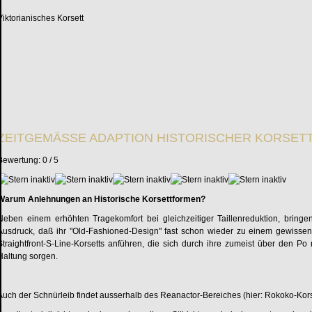
Viktorianisches Korsett
ZEITGEMÄSSE ADAPTION HISTORISCHER KORSET
Bewertung:
0
/
5
Warum Anlehnungen an Historische Korsettformen?
Neben einem erhöhten Tragekomfort bei gleichzeitiger Taillenreduktion, bring
Ausdruck, daß ihr "Old-Fashioned-Design" fast schon wieder zu einem gewiss
Straightfront-S-Line-Korsetts anführen, die sich durch ihre zumeist über den 
Haltung sorgen.
Auch der Schnürleib findet ausserhalb des Reanactor-Bereiches (hier: Rokoko-Kor