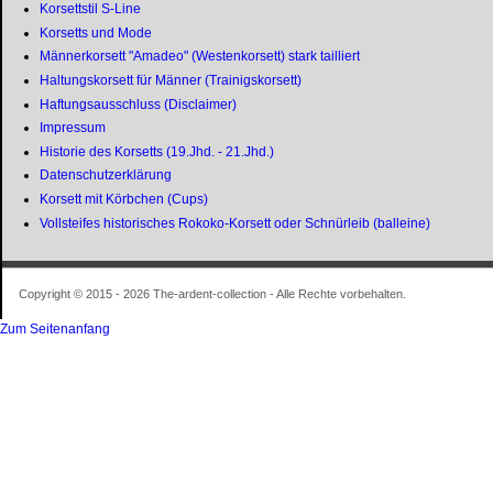
Korsettstil S-Line
Korsetts und Mode
Männerkorsett "Amadeo" (Westenkorsett) stark tailliert
Haltungskorsett für Männer (Trainigskorsett)
Haftungsausschluss (Disclaimer)
Impressum
Historie des Korsetts (19.Jhd. - 21.Jhd.)
Datenschutzerklärung
Korsett mit Körbchen (Cups)
Vollsteifes historisches Rokoko-Korsett oder Schnürleib (balleine)
Copyright © 2015 - 2026 The-ardent-collection - Alle Rechte vorbehalten.
Zum Seitenanfang