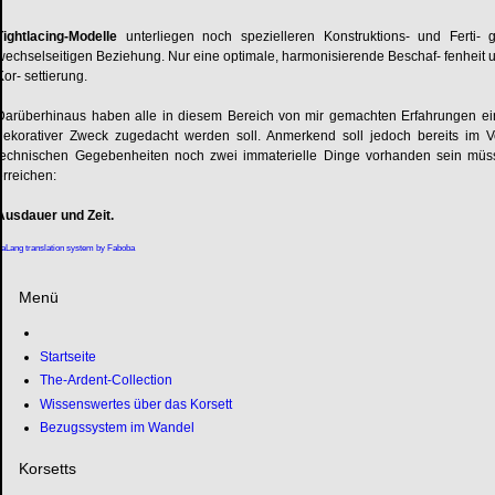
Tightlacing-Modelle
unterliegen noch spezielleren Konstruktions- und Ferti-
wechselseitigen Beziehung. Nur eine optimale, harmonisierende Beschaf- fenhei
Kor- settierung.
Darüberhinaus haben alle in diesem Bereich von mir gemachten Erfahrungen ein
dekorativer Zweck zugedacht werden soll. Anmerkend soll jedoch bereits im V
technischen Gegebenheiten noch zwei immaterielle Dinge vorhanden sein müsse
erreichen:
Ausdauer und Zeit.
aLang translation system by Faboba
Menü
Startseite
The-Ardent-Collection
Wissenswertes über das Korsett
Bezugssystem im Wandel
Korsetts