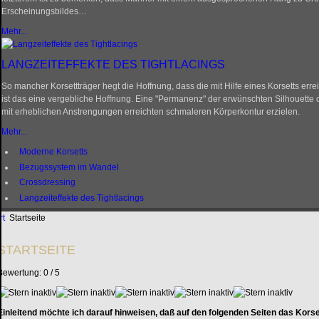
Erscheinungsbildes…
Mehr...
LANGZEITEFFEKTE DES TIGHTLACINGS
So mancher Korsettträger hegt die Hoffnung, dass die mit Hilfe eines Korsetts err
ist das eine vergebliche Hoffnung. Eine "Permanenz" der erwünschten Silhouette 
mit erheblichen Anstrengungen erreichten schmaleren Körperkontur erzielen.
Mehr...
Moderne Korsetts
Bezugssystem im Wandel
Crossdressing
Langzeiteffekte des Tightlacings
rt
Startseite
STARTSEITE
Bewertung:
0
/
5
Einleitend möchte ich darauf hinweisen, daß auf den folgenden Seiten das Korse