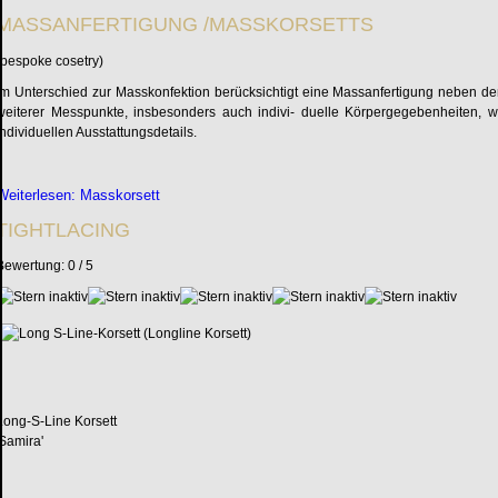
MASSANFERTIGUNG /MASSKORSETTS
(bespoke cosetry)
Im Unterschied zur Masskonfektion berücksichtigt eine Massanfertigung neben den
weiterer Messpunkte, insbesonders auch indivi- duelle Körpergegebenheiten, w
individuellen Ausstattungsdetails.
Weiterlesen: Masskorsett
TIGHTLACING
Bewertung:
0
/
5
Long-S-Line Korsett
'Samira'