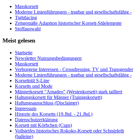
Masskorsett
Moderne Linienführungen - tragbar und gesellschaftsfähig -
Tightlacing
Zeitgemäße Adaption historischer Korsett-Stilelemente
Stoffauswahl
Meist gelesen
Startseite
Newsletter Nutzungsbedingungen
Masskorsett
Verborgene Interessen - Crossdressing, TV und Transgender
Moderne Linienführungen - tragbar und gesellschaftsfähig -
Korsettstil S-Line
Korsetts und Mode
Männerkorsett "Amadeo" (Westenkorsett) stark tailliert
Haltungskorsett für Männer (Trainigskorsett)
Haftungsausschluss (Disclaimer)
Impressum
Historie des Korsetts (19.Jhd. - 21.Jhd.)
Datenschutzerklärung
Korsett mit Körbchen (Cups)
Vollsteifes historisches Rokoko-Korsett oder Schnürleib
(balleine)