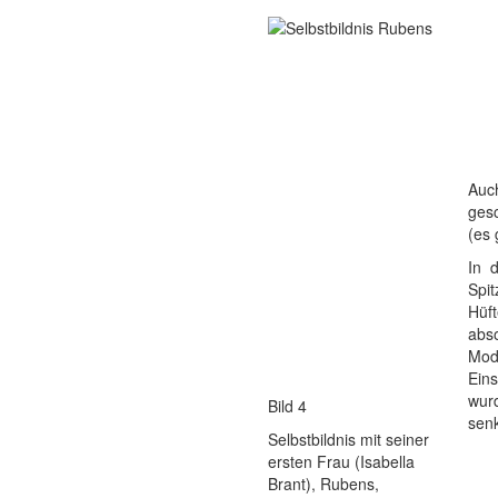
Auc
ges
(es 
In 
Spi
Hüf
abs
Mod
Eins
wur
Bild 4
senk
Selbstbildnis mit seiner
ersten Frau (Isabella
Brant), Rubens,