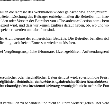
mail an die Adresse des Webmasters wieder gelöscht bzw. anonymisiert
äteten Löschung des Beitrages entstehen haften die Betreiber nur insowei
chulden oder Vorsatz der Betreiber von »The-ardent-collection.com« b
iert wird, und dass wir keinen Einfluss darauf haben, ob, wo und wie
eichert werden und abrufbar sind.
der Archivierung der eingereichten Beiträge. Die Betreiber behalten si
ntlichung nach freiem Ermessen wieder zu löschen.
nerlei Vergütungsansprüche (Honorare, Lizenzgebühren, Aufwendungsent
sönlicher oder geschäftlicher Daten genutzt wird, so erfolgt die Preisg
ell für den Betrieb der Seite, während andere uns helfen, diese Websit
 möglich und zumutbar - auch ohne Angabe solcher Daten bzw. unter An
 beachten Sie, dass bei einer Ablehnung womöglich nicht mehr alle Funk
r Erklärung zum Datenschutz (Privacy Policy).
t vertraulich zu behandeln und nicht an Dritte weiterzugeben. Bei Verd