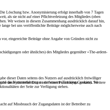
. Die Löschung bzw. Anonymisierung erfolgt innerhalb von 7 Tagen
t, als sie nicht auf einer Pflichtverletzung des Mitgliedes (oben
eruhen. Wir weisen in diesem Zusammenhang ausdrücklich darauf hin,
 lange bei uns veröffentlichte Beiträge möglicherweise auch nach
ch vor, eingereichte Beiträge ohne Angabe von Gründen nicht zu
schädigungen oder ähnliches) des Mitgliedes gegenüber »The-ardent-
abe dieser Daten seitens des Nutzers auf ausdrücklich freiwilliger
e und die Nutzererfahrung zu verbessern (Tracking Cookies). Sie
gabe anonymisierter Daten oder eines Pseudonyms gestattet. Weitere
tionalitäten der Seite zur Verfügung stehen.
acht auf Missbrauch der Zugangsdaten ist der Betreiber zu