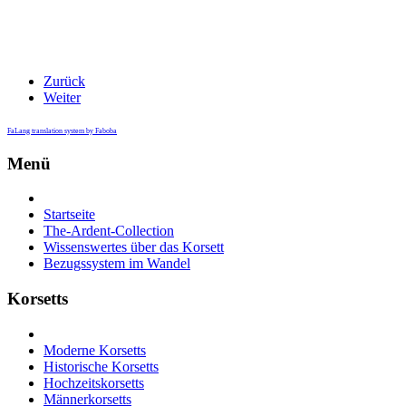
Zurück
Weiter
FaLang translation system by Faboba
Menü
Startseite
The-Ardent-Collection
Wissenswertes über das Korsett
Bezugssystem im Wandel
Korsetts
Moderne Korsetts
Historische Korsetts
Hochzeitskorsetts
Männerkorsetts