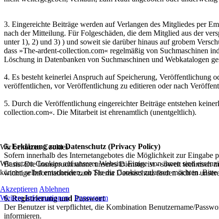
3. Eingereichte Beiträge werden auf Verlangen des Mitgliedes per E
nach der Mitteilung. Für Folgeschäden, die dem Mitglied aus der versp
unter 1), 2) und 3) ) und soweit sie darüber hinaus auf grobem Vers
dass »The-ardent-collection.com« regelmäßig von Suchmaschinen index
Löschung in Datenbanken von Suchmaschinen und Webkatalogen gesp
4. Es besteht keinerlei Anspruch auf Speicherung, Veröffentlichung o
veröffentlichen, vor Veröffentlichung zu editieren oder nach Veröffe
5. Durch die Veröffentlichung eingereichter Beiträge entstehen kei
collection.com«. Die Mitarbeit ist ehrenamtlich (unentgeltlich).
5. Erklärung zum Datenschutz (Privacy Policy)
Wir benutzen Cookies
Sofern innerhalb des Internetangebotes die Möglichkeit zur Eingabe per
Wir nutzen Cookies auf unserer Website. Einige von ihnen sind essenzi
Basis. Die Inanspruchnahme unseres Dienstes ist - soweit technisch
können selbst entscheiden, ob Sie die Cookies zulassen möchten. Bitte
wichtige Informationen zum Thema Datenschutz finden sich in unsere
Akzeptieren
Ablehnen
Weitere Informationen
|
Impressum
6. Registrierung und Passwort
Der Benutzer ist verpflichtet, die Kombination Benutzername/Passwor
informieren.