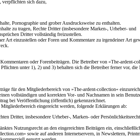
 verpflichten sich dazu,
Inhalte, Pornographie und grober Ausdrucksweise zu enthalten.
 Inhalte zu tragen, Rechte Dritter (insbesondere Marken-, Urheber- und
prüchen Dritter vollständig freizustellen.
Art einzustellen oder Foren und Kommentare zu irgendeiner Art gewerb
eck.
en Kommentaren oder Forenbeiträgen. Die Betreiber von »The-ardent-co
lichten unter 1), 2) und 3) behalten sich die Betreiber ferner vor, die 
räge für den Mitgliederbereich von »The-ardent-collection« einzureiche
 seinen vollständigen und korrekten Vor- und Nachnamen in sein Benutze
trag bei Veröffentlichung (öffentlich) gekennzeichnet.
m Mitgliederbereich eingereicht werden, folgende Erklärungen ab:
chten Dritter, insbesondere Urheber-, Marken- oder Persönlichkeitsrecht
ränktes Nutzungsrecht an den eingereichten Beiträgen ein,
einschließlic
ollection.com« sowie auf anderen Internetservern, in Newslettern, Prin
kommerziell genutzt werden.