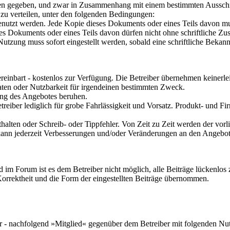
ehen gegeben, und zwar in Zusammenhang mit einem bestimmten Ausschni
zu verteilen, unter den folgenden Bedingungen:
utzt werden. Jede Kopie dieses Dokuments oder eines Teils davon mus
s Dokuments oder eines Teils davon dürfen nicht ohne schriftliche Zus
utzung muss sofort eingestellt werden, sobald eine schriftliche Bekann
vereinbart - kostenlos zur Verfügung. Die Betreiber übernehmen keinerle
Daten oder Nutzbarkeit für irgendeinen bestimmten Zweck.
zung des Angebotes beruhen.
etreiber lediglich für grobe Fahrlässigkeit und Vorsatz. Produkt- und
halten oder Schreib- oder Tippfehler. Von Zeit zu Zeit werden der vo
kann jederzeit Verbesserungen und/oder Veränderungen an den Angebot
m Forum ist es dem Betreiber nicht möglich, alle Beiträge lückenlos zu
Korrektheit und die Form der eingestellten Beiträge übernommen.
zer - nachfolgend »Mitglied« gegenüber dem Betreiber mit folgenden N