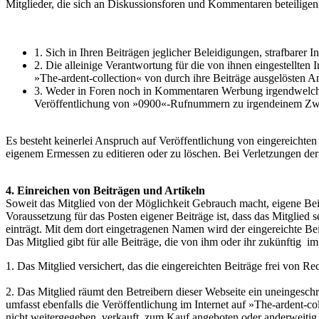
Mitglieder, die sich an Diskussionsforen und Kommentaren beteiligen,
1. Sich in Ihren Beiträgen jeglicher Beleidigungen, strafbarer 
2. Die alleinige Verantwortung für die von ihnen eingestellten
»The-ardent-collection« von durch ihre Beiträge ausgelösten Ans
3. Weder in Foren noch in Kommentaren Werbung irgendwelcher 
Veröffentlichung von »0900«-Rufnummern zu irgendeinem Zw
Es besteht keinerlei Anspruch auf Veröffentlichung von eingereicht
eigenem Ermessen zu editieren oder zu löschen. Bei Verletzungen der Pf
4. Einreichen von Beiträgen und Artikeln
Soweit das Mitglied von der Möglichkeit Gebrauch macht, eigene Beit
Voraussetzung für das Posten eigener Beiträge ist, dass das Mitglied
einträgt. Mit dem dort eingetragenen Namen wird der eingereichte Bei
Das Mitglied gibt für alle Beiträge, die von ihm oder ihr zukünftig i
1. Das Mitglied versichert, das die eingereichten Beiträge frei von Re
2. Das Mitglied räumt den Betreibern dieser Webseite ein uneingesch
umfasst ebenfalls die Veröffentlichung im Internet auf »The-ardent-c
nicht weitergegeben
, verkauft,
zum Kauf angeboten
oder anderweitig